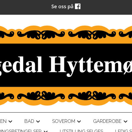
KEN
BAD
SOVEROM
GARDEROBE
+
+
+
+
RINGSBETINGELSER
UTSTILLING SELGES
LEDIG S