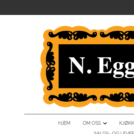
HJEM
OM OSS
KJØK
+
SALGS- OG LEVE