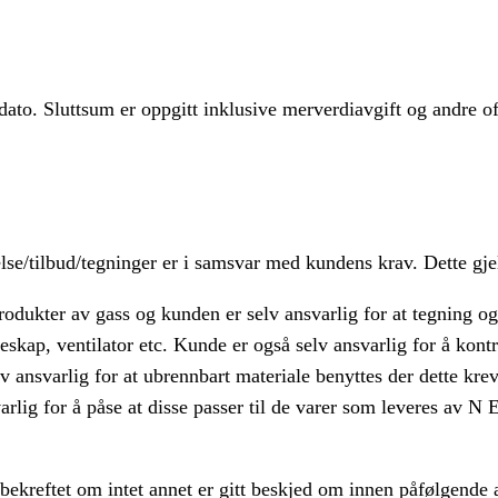
 dato. Sluttsum er oppgitt inklusive merverdiavgift og andre of
else/tilbud/tegninger er i samsvar med kundens krav. Dette gje
dukter av gass og kunden er selv ansvarlig for at tegning og 
skap, ventilator etc. Kunde er også selv ansvarlig for å kontr
elv ansvarlig for at ubrennbart materiale benyttes der dette k
arlig for å påse at disse passer til de varer som leveres av N
ekreftet om intet annet er gitt beskjed om innen påfølgende 