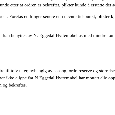
kunde etter at ordren er bekreftet, plikter kunde å erstatte de
epost. Foretas endringer senere enn nevnte tidspunkt, plikter 
tt kan benyttes av N. Eggedal Hyttemøbel as med mindre kund
re til tolv uker, avhengig av sesong, ordrereserve og størrels
er ikke å løpe før N Eggedal Hyttemøbel har mottatt alle opp
rm og bekreftes.