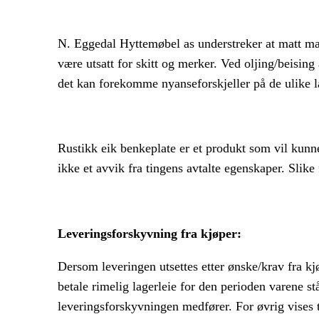
N. Eggedal Hyttemøbel as understreker at matt mal
være utsatt for skitt og merker. Ved oljing/beising
det kan forekomme nyanseforskjeller på de ulike la
Rustikk eik benkeplate er et produkt som vil kunne 
ikke et avvik fra tingens avtalte egenskaper. Slike
Leveringsforskyvning fra kjøper:
Dersom leveringen utsettes etter ønske/krav fra kjøp
betale rimelig lagerleie for den perioden varene st
leveringsforskyvningen medfører. For øvrig vises 