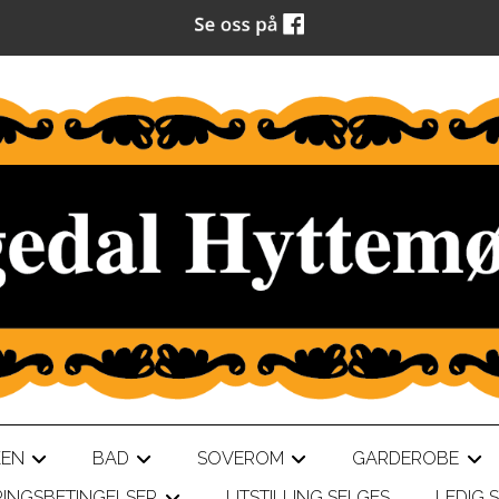
KEN
BAD
SOVEROM
GARDEROBE
+
+
+
+
RINGSBETINGELSER
UTSTILLING SELGES
LEDIG S