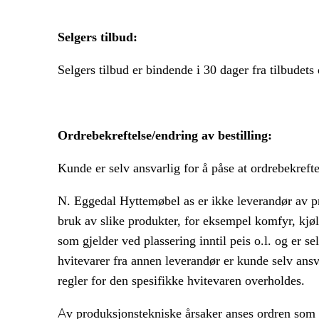
Selgers tilbud:
Selgers tilbud er bindende i 30 dager fra tilbudets
Ordrebekreftelse/endring av bestilling:
Kunde er selv ansvarlig for å påse at ordrebekreft
N. Eggedal Hyttemøbel as er ikke leverandør av pro
bruk av slike produkter, for eksempel komfyr, kjøle
som gjelder ved plassering inntil peis o.l. og er s
hvitevarer fra annen leverandør er kunde selv ansv
regler for den spesifikke hvitevaren overholdes.
A
v produksjonstekniske årsaker anses ordren som b