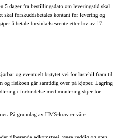
n 5 dager fra bestillingsdato om leveringstid skal
t skal forskuddsbetales kontant før levering og
øper å betale forsinkelsesrente etter lov av 17.
jørbar og eventuelt brøytet vei for lastebil fram til
len og risikoen går samtidig over på kjøper. Lagring
ndtering i forbindelse med montering skjer for
d mer. På grunnlag av HMS-krav er våre
nder tilhørende adkomstvei, være ryddig og uten