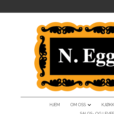
HJEM
OM OSS
KJØK
+
SALGS- OG LEVE