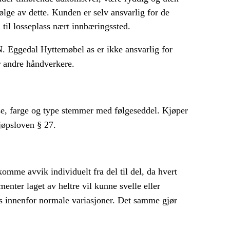
lge av dette. Kunden er selv ansvarlig for de
 til losseplass nært innbæringssted.
 N. Eggedal Hyttemøbel as er ikke ansvarlig for
er andre håndverkere.
else, farge og type stemmer med følgeseddel. Kjøper
kjøpsloven § 27.
omme avvik individuelt fra del til del, da hvert
nter laget av heltre vil kunne svelle eller
es innenfor normale variasjoner. Det samme gjør