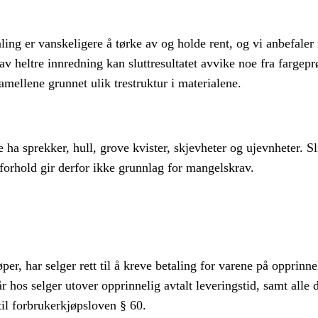
ing er vanskeligere å tørke av og holde rent, og vi anbefale
 av heltre innredning kan sluttresultatet avvike noe fra fargepr
mellene grunnet ulik trestruktur i materialene.
ha sprekker, hull, grove kvister, skjevheter og ujevnheter. Sl
 forhold gir derfor ikke grunnlag for mangelskrav.
er, har selger rett til å kreve betaling for varene på opprinne
år hos selger utover opprinnelig avtalt leveringstid, samt all
til forbrukerkjøpsloven § 60.