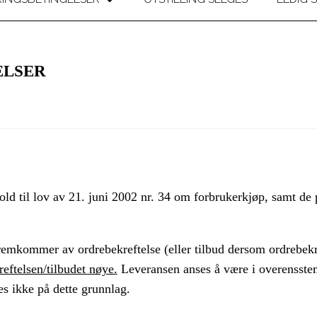
+
ELSER
ld til lov av 21. juni 2002 nr. 34 om forbrukerkjøp, samt de 
fremkommer av ordrebekreftelse (eller tilbud dersom ordrebekre
eftelsen/tilbudet nøye.
Leveransen anses å være i overensste
es ikke på dette grunnlag.