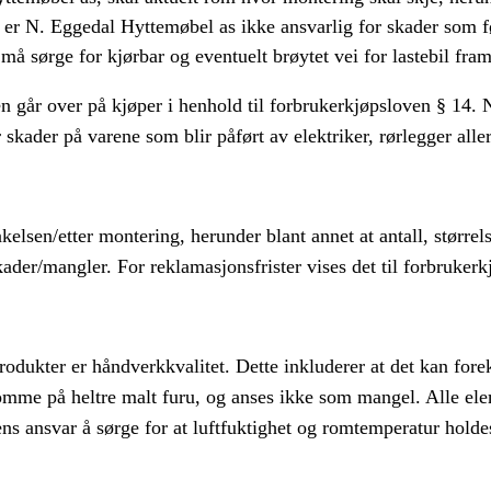
 er N. Eggedal Hyttemøbel as ikke ansvarlig for skader som fø
å sørge for kjørbar og eventuelt brøytet vei for lastebil fram
en går over på kjøper i henhold til forbrukerkjøpsloven § 14.
 skader på varene som blir påført av elektriker, rørlegger all
kelsen/etter montering, herunder blant annet at antall, størr
skader/mangler. For reklamasjonsfrister vises det til forbruker
rodukter er håndverkkvalitet. Dette inkluderer at det kan forek
omme på heltre malt furu, og anses ikke som mangel. Alle eleme
ens ansvar å sørge for at luftfuktighet og romtemperatur hold