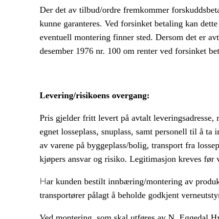
Der det av tilbud/ordre fremkommer forskuddsbetali
kunne garanteres. Ved forsinket betaling kan dette
eventuell montering finner sted. Dersom det er avta
desember 1976 nr. 100 om renter ved forsinket be
Levering/risikoens overgang:
Pris gjelder fritt levert på avtalt leveringsadresse
egnet losseplass, snuplass, samt personell til å ta
av varene på byggeplass/bolig, transport fra losse
kjøpers ansvar og risiko. Legitimasjon kreves før 
H
ar kunden bestilt innbæring/montering av produk
transportører pålagt å beholde godkjent verneutst
Ved montering, som skal utføres av N. Eggedal Hy