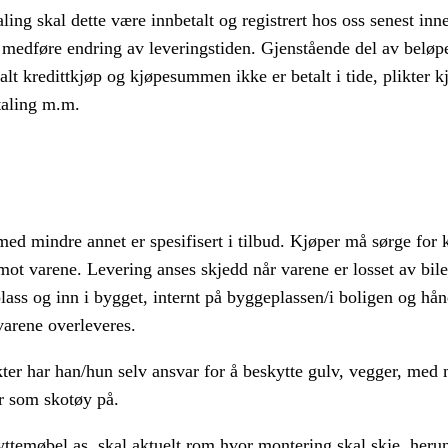
ng skal dette være innbetalt og registrert hos oss senest inne
 medføre endring av leveringstiden. Gjenstående del av beløpe
lt kredittkjøp og kjøpesummen ikke er betalt i tide, plikter kj
taling m.m.
, med mindre annet er spesifisert i tilbud. Kjøper må sørge for k
 imot varene. Levering anses skjedd når varene er losset av bi
plass og inn i bygget, internt på byggeplassen/i boligen og hå
varene overleveres.
ter har han/hun selv ansvar for å beskytte gulv, vegger, me
yr som skotøy på.
ttemøbel as, skal aktuelt rom hvor montering skal skje, heru