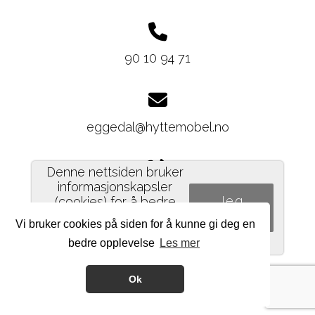
90 10 94 71
eggedal@hyttemobel.no
Denne nettsiden bruker
informasjonskapsler
Del nettside
Jeg
(cookies) for å bedre
forstår!
brukeropplevelsen.
Les
Vi bruker cookies på siden for å kunne gi deg en
mer
bedre opplevelse
Les mer
PERSONVERNERKLÆRING
Ok
LOGG INN